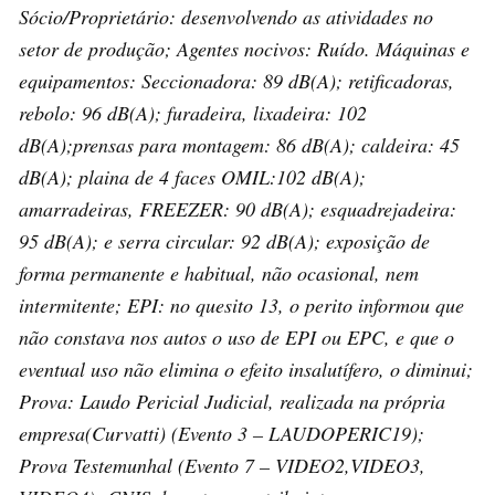
Sócio/Proprietário: desenvolvendo as atividades no
setor de produção; Agentes nocivos: Ruído. Máquinas e
equipamentos: Seccionadora: 89 dB(A); retificadoras,
rebolo: 96 dB(A); furadeira, lixadeira: 102
dB(A);prensas para montagem: 86 dB(A); caldeira: 45
dB(A); plaina de 4 faces OMIL:102 dB(A);
amarradeiras, FREEZER: 90 dB(A); esquadrejadeira:
95 dB(A); e serra circular: 92 dB(A); exposição de
forma permanente e habitual, não ocasional, nem
intermitente; EPI: no quesito 13, o perito informou que
não constava nos autos o uso de EPI ou EPC, e que o
eventual uso não elimina o efeito insalutífero, o diminui;
Prova: Laudo Pericial Judicial, realizada na própria
empresa(Curvatti) (Evento 3 – LAUDOPERIC19);
Prova Testemunhal (Evento 7 – VIDEO2,VIDEO3,