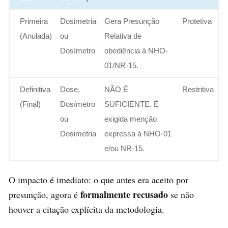
Primeira
Dosimetria
Gera Presunção
Protetiva
(Anulada)
ou
Relativa de
Dosímetro
obediência à NHO-
01/NR-15.
Definitiva
Dose,
NÃO É
Restritiva
(Final)
Dosímetro
SUFICIENTE. É
ou
exigida menção
Dosimetria
expressa à NHO-01
e/ou NR-15.
O impacto é imediato: o que antes era aceito por
formalmente recusado
presunção, agora é
se não
houver a citação explícita da metodologia.