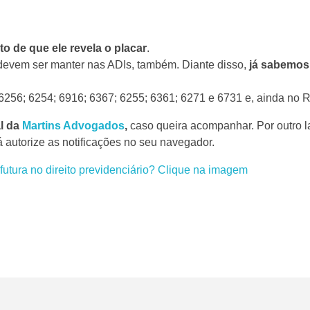
 de que ele revela o placar
.
devem ser manter nas ADIs, também. Diante disso,
já sabemos
 6256; 6254; 6916; 6367; 6255; 6361; 6271 e 6731 e, ainda no
l da
Martins Advogados
,
caso queira acompanhar. Por outro l
á autorize as notificações no seu navegador.