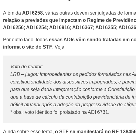
Além da
ADI 6258
, várias outras devem ser julgadas de forma
relação a previsões que impactam o Regime de Previdênc
ADI 6256; ADI 6254; ADI 6916; ADI 6367; ADI 6255; ADI 63
Por outro lado, todas
essas ADIs vêm sendo tratadas em con
informa o site do STF
. Veja:
Voto do relator:
LRB – julgou improcedentes os pedidos formulados nas ADI
constitucionalidade dos dispositivos impugnados, e parci
para que seja dada interpretação conforme a Constituição 
que a base de cálculo da contribuição previdenciária de 
déficit atuarial após a adoção da progressividade de alíq
* obs.: voto idêntico foi prolatado na ADI 6731.
Ainda sobre esse tema,
o STF se manifestará no RE 1384562,