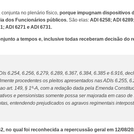
 conjunta no plenário físico,
porque impugnam dispositivos 
ia dos Funcionários públicos.
São elas:
ADI 6258; ADI 6289;
61; ADI 6271 e ADI 6731.
junto a tempos e, inclusive todas receberam decisão do r
s 6.254, 6.256, 6.279, 6.289, 6.367, 6.384, 6.385 e 6.916, dec
almente procedentes os pleitos apresentados nas ADIs 6.255, 6
ao art. 149, § 1º-A, com a redação dada pela Emenda Constituc
inativos e pensionistas somente possa ser majorada em caso d
uotas, entendendo prejudicados os agravos regimentais interpos
 no qual foi reconhecida a repercussão geral em 12/08/2022