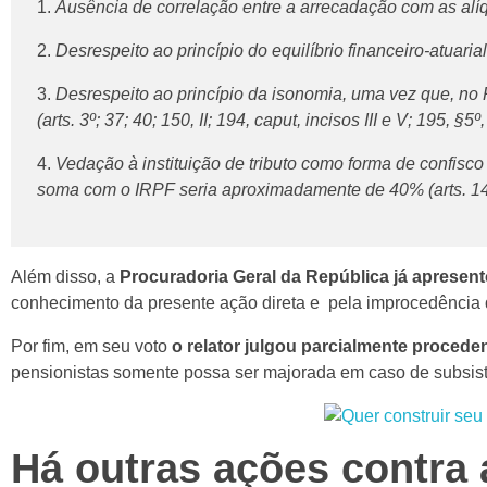
Ausência de correlação entre a arrecadação com as alíq
Desrespeito ao princípio do equilíbrio financeiro-atuaria
Desrespeito ao princípio da isonomia, uma vez que, no
(arts. 3º; 37; 40; 150, II; 194, caput, incisos III e V; 195, §5º
Vedação à instituição de tributo como forma de confisco 
soma com o IRPF seria aproximadamente de 40% (arts. 145,
Além disso, a
Procuradoria Geral da República já apresen
conhecimento da presente ação direta e pela improcedência 
Por fim, em seu voto
o relator julgou parcialmente proceden
pensionistas somente possa ser majorada em caso de subsistê
Há outras ações contra 