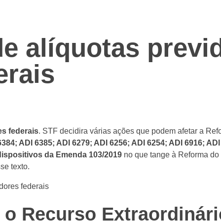
e alíquotas previ
erais
es federais
. STF decidira várias ações que podem afetar a Ref
6384; ADI 6385; ADI 6279; ADI 6256; ADI 6254; ADI 6916; ADI
ispositivos da Emenda 103/2019
no que tange à Reforma do 
se texto.
 o Recurso Extraordinár