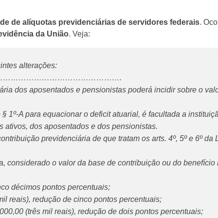
de de alíquotas previdenciárias de servidores federais
. Oco
evidência da União
. Veja:
intes alterações:
……………………………………………….
inária dos aposentados e pensionistas poderá incidir sobre o val
o.
 1º-A para equacionar o deficit atuarial, é facultada a instituiç
icos ativos, dos aposentados e dos pensionistas.
 contribuição previdenciária de que tratam os arts. 4º, 5º e 6º da
da, considerado o valor da base de contribuição ou do benefíci
cinco décimos pontos percentuais;
mil reais), redução de cinco pontos percentuais;
.000,00 (três mil reais), redução de dois pontos percentuais;