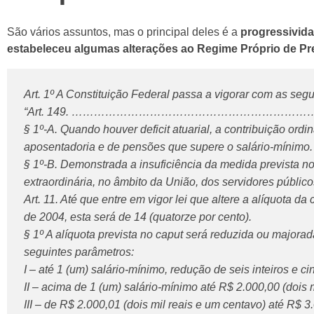
São vários assuntos, mas o principal deles é a
progressivida
estabeleceu algumas alterações ao Regime Próprio de Pr
Art. 1º A Constituição Federal passa a vigorar com as segu
“Art. 149. …………………………………………………
§ 1º-A. Quando houver deficit atuarial, a contribuição ord
aposentadoria e de pensões que supere o salário-mínim
§ 1º-B. Demonstrada a insuficiência da medida prevista no §
extraordinária, no âmbito da União, dos servidores públ
Art. 11. Até que entre em vigor lei que altere a alíquota da
de 2004, esta será de 14 (quatorze por cento).
§ 1º A alíquota prevista no caput será reduzida ou majora
seguintes parâmetros:
I – até 1 (um) salário-mínimo, redução de seis inteiros e 
II – acima de 1 (um) salário-mínimo até R$ 2.000,00 (dois 
III – de R$ 2.000,01 (dois mil reais e um centavo) até R$ 3