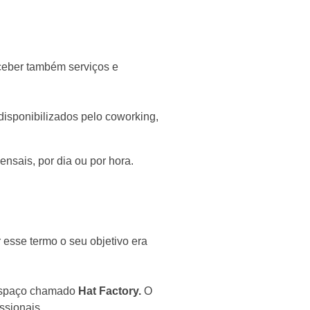
ceber também serviços e
.
isponibilizados pelo coworking,
nsais, por dia ou por hora.
ar esse termo o seu objetivo era
espaço chamado
Hat Factory.
O
ssionais.