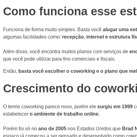
Como funciona esse es
Funciona de forma muito simples. Basta você
alugar uma est
algumas facilidades como:
recepção, internet e estrutura fí
Além disso, você encontra muitos planos com serviços de
end
que você pode utilizar para fins comerciais e fiscais.
Então,
basta você escolher o coworking e o plano que me
Crescimento do coworki
O termo coworking parece novo, porém ele
surgiu em 1999
c
estabelecer
o ambiente de trabalho online
.
Porém foi só no
ano de 2005
nos Estados Unidos que
Brad 
espaço já começou a ser pensado e desenvolvido como coworki