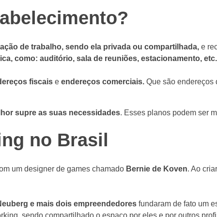
tabelecimento?
ação de trabalho, sendo ela privada ou compartilhada,
e re
sica, como: auditório, sala de reuniões, estacionamento, etc
ereços fiscais
e
endereços comerciais.
Que são endereços d
lhor supre as suas necessidades
. Esses planos podem ser me
ng no Brasil
om um designer de games chamado
Bernie de Koven
. Ao cri
Neuberg e mais dois empreendedores
fundaram de fato um 
ng, sendo compartilhado o espaço por eles e por outros profi