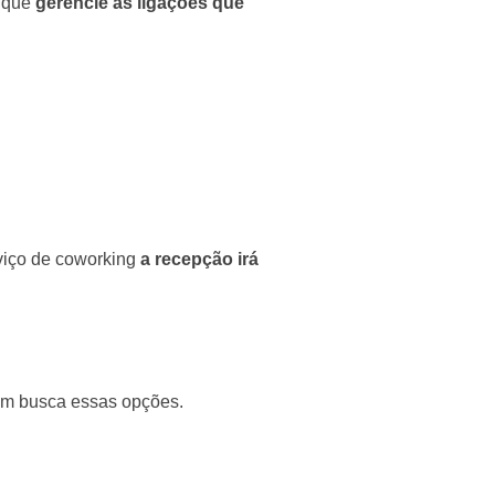
a que
gerencie as ligações que
rviço de coworking
a recepção irá
em busca essas opções.