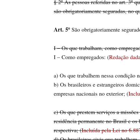
§ 2º As pessoas referidas no art. 3º 
são obrigatoriamente seguradas, no q
Art. 5º
São obrigatoriamente segurados
I – Os que trabalham, como empregado
I – Como empregados: (
Redação dada
a) Os que trabalhem nessa condição no
b) Os brasileiros e estrangeiros domi
empresas nacionais no exterior; (
Inclu
c) Os que prestem serviços a missões 
residência permanente no Brasil e os b
respectiva; (
Incluída pela Lei no 6.88
d) Os brasileiros civis que trabalhem,