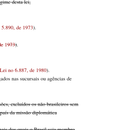
gime desta lei,
 5.890, de 1973
).
de
1
973
)
.
 Lei no 6.887, de 1980
).
gados nas sucursais ou agências de
ões, excluídos os não brasileiros sem
país da missão diplomática
onais dos quais o Brasil seja membro