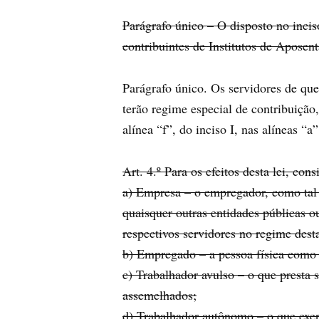
Parágrafo único – O disposto no inciso
contribuintes de Institutos de Aposen
Parágrafo único. Os servidores de que
terão regime especial de contribuição
alínea “f”, do inciso I, nas alíneas “a”
Art. 4.º Para os efeitos desta lei, cons
a) Empresa – o empregador, como tal 
quaisquer outras entidades públicas o
respectivos servidores no regime desta
b) Empregado – a pessoa física como 
c) Trabalhador avulso – o que presta 
assemelhados;
d) Trabalhador autônomo – o que exerc