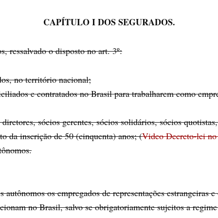
CAPÍTULO I DOS SEGURADOS.
, ressalvado o disposto no art. 3º:
s, no território nacional;
miciliados e contratados no Brasil para trabalharem como empr
e diretores, sócios gerentes, sócios solidários, sócios quotistas
o da inscrição de 50 (cinquenta) anos; (
Video Decreto-lei no
utônomos.
es autônomos os empregados de representações estrangeiras e 
ncionam no Brasil, salvo se obrigatoriamente sujeitos a regime