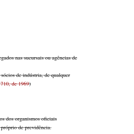
egados nas sucursais ou agências de
, sócios de indústria, de qualquer
 710, de 1969
)
os dos organismos oficiais
 próprio de previdência.