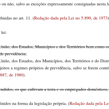
o ou não, salvo as exceções expressamente consignadas nesta le
inidas no art. 11. (
Redação dada pela Lei no 5.890, de 1973
)
lei:
a União, dos Estados, Municípios e dos Territórios bem como os
 de previdência;
a União, dos Estados, dos Municípios, dos Territórios e do Dis
jeitos a regimes próprios de previdência, salvo se forem contr
.887, de 1980
).
tendidos, os que cultivam a terra e os empregados domésticos, 
finidos na forma da legislação própria. (
Redação dada pela Le