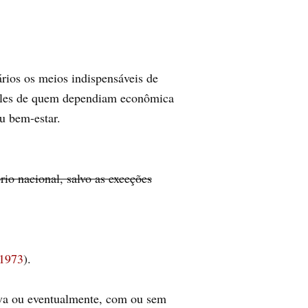
ários os meios indispensáveis de
ueles de quem dependiam econômica
u bem-estar.
io nacional, salvo as exceções
 1973
).
iva ou eventualmente, com ou sem