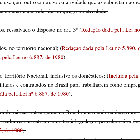
que exerçam outro emprego ou atividade que as submetam ao re
ue concerne aos referidos emprego ou atividade.
, ressalvado o disposto no art. 3º (
Redação dada pela Lei no
s, no território nacional;
(
Redação dada pela Lei no 5.890, 
 pela Lei no 6.887, de 1980
).
 Território Nacional, inclusive os domésticos; (
Incluída pela
ciliados e contratados no Brasil para trabalharem como empre
ída pela Lei nº 6.887, de 1980
).
diplomáticas estrangeiras no Brasil ou a membros dessas miss
rasileiros que estejam sujeitos à legislação previdenciária
do 
7, de 1980
).
 no exterior, para organismos oficiais brasileiros ou internaci