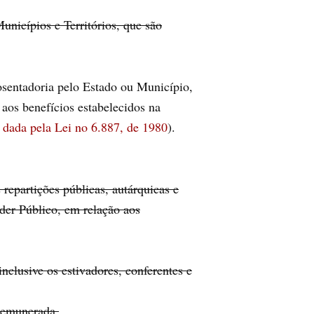
unicípios e Territórios, que são
posentadoria pelo Estado ou Município,
 aos benefícios estabelecidos na
dada pela Lei no 6.887, de 1980
).
epartições públicas, autárquicas e
der Público, em relação aos
nclusive os estivadores, conferentes e
 remunerada.