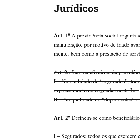
Jurídicos
Art. 1º
A previdência social organizad
manutenção, por motivo de idade ava
mente, bem como a prestação de servi
Art. 2o São beneficiários da previdênc
I – Na qualidade de “segurados”, todo
expressamente consignadas nesta Lei.
II – Na qualidade de “dependentes” as
Art. 2º
Definem-se como beneficiários
I – Segurados: todos os que exercem 