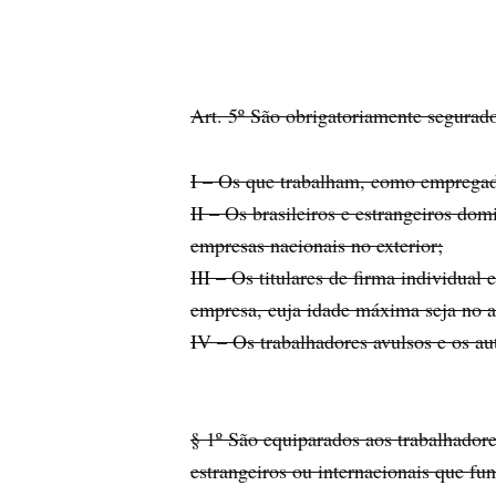
Art. 5º São obrigatoriamente segurados
I – Os que trabalham, como empregado
II – Os brasileiros e estrangeiros do
empresas nacionais no exterior;
III – Os titulares de firma individual 
empresa, cuja idade máxima seja no at
IV – Os trabalhadores avulsos e os a
§ 1º São equiparados aos trabalhador
estrangeiros ou internacionais que fu