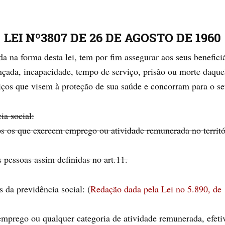
LEI Nº3807 DE 26 DE AGOSTO DE 1960
a na forma desta lei, tem por fim assegurar aos seus benefici
nçada, incapacidade, tempo de serviço, prisão ou morte daq
ços que visem à proteção de sua saúde e concorram para o se
ia social:
s os que exercem emprego ou atividade remunerada no territór
 pessoas assim definidas no art.11.
 da previdência social: (
Redação dada pela Lei no 5.890, de
emprego ou qualquer categoria de atividade remunerada, efet