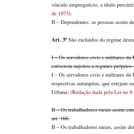
vínculo empregatício, a título precári
de 1973
).
II – Dependentes: as pessoas assim def
Art. 3º
São excluídos do regime desta 
I – Os servidores civis e militares d
estiverem sujeitos a regimes próprios
I – Os servidores civis e militares d
respectivas autarquias, que estejam su
Urbana; (
Redação dada pela Lei no 6
II – Os trabalhadores rurais assim en
art. 166.
II – Os trabalhadores rurais, assim de