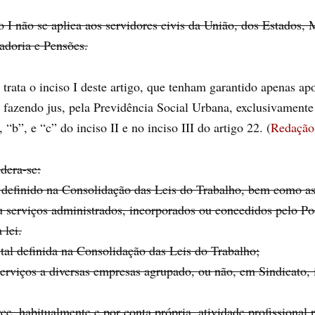
 I não se aplica aos servidores civis da União, dos Estados, M
tadoria e Pensões.
 trata o inciso I deste artigo, que tenham garantido apenas a
, fazendo jus, pela Previdência Social Urbana, exclusivamente
, “b”, e “c” do inciso II e no inciso III do artigo 22. (
Redação 
idera-se:
definido na Consolidação das Leis do Trabalho, bem como as r
u serviços administrados, incorporados ou concedidos pelo Po
 lei.
tal definida na Consolidação das Leis do Trabalho;
serviços a diversas empresas agrupado, ou não, em Sindicato, i
e, habitualmente e por conta própria, atividade profissional