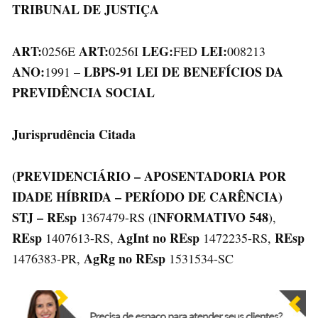
TRIBUNAL DE JUSTIÇA
ART:
ART:
LEG:
LEI:
0256E
0256I
FED
008213
ANO:
LBPS-91 LEI DE BENEFÍCIOS DA
1991 –
PREVIDÊNCIA SOCIAL
Jurisprudência Citada
(PREVIDENCIÁRIO – APOSENTADORIA POR
IDADE HÍBRIDA – PERÍODO DE CARÊNCIA)
STJ – REsp
NFORMATIVO 548
1367479-RS (I
),
REsp
AgInt no REsp
REsp
1407613-RS,
1472235-RS,
AgRg no REsp
1476383-PR,
1531534-SC