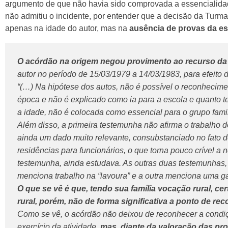
argumento de que não havia sido comprovada a essencialidade
não admitiu o incidente, por entender que a decisão da Tur
apenas na idade do autor, mas na
ausência de provas da es
O acórdão na origem negou provimento ao recurso da 
autor no período de 15/03/1979 a 14/03/1983, para efeito 
“(…) Na hipótese dos autos, não é possível o reconhecime
época e não é explicado como ia para a escola e quanto t
a idade, não é colocada como essencial para o grupo famil
Além disso, a primeira testemunha não afirma o trabalho 
ainda um dado muito relevante, consubstanciado no fato d
residências para funcionários, o que torna pouco crível
testemunha, ainda estudava. As outras duas testemunhas,
menciona trabalho na “lavoura” e a outra menciona uma g
O que se vê é que, tendo sua família vocação rural, c
rural, porém, não de forma significativa a ponto de re
Como se vê, o acórdão não deixou de reconhecer a condiç
exercício da atividade
, mas, diante da valoração das pr