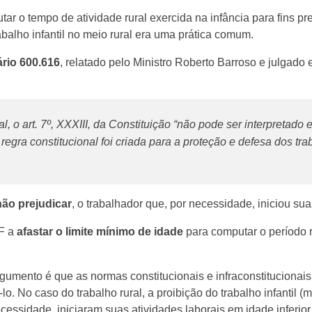
r o tempo de atividade rural exercida na infância para fins p
abalho infantil no meio rural era uma prática comum.
rio 600.616
, relatado pelo Ministro Roberto Barroso e julgad
 o art. 7º, XXXIII, da Constituição “não pode ser interpretado 
 regra constitucional foi criada para a proteção e defesa dos t
não prejudicar
, o trabalhador que, por necessidade, iniciou su
TF a
afastar o limite mínimo de idade
para computar o período r
rgumento é que as normas constitucionais e infraconstitucionai
lo. No caso do trabalho rural, a proibição do trabalho infantil
cessidade, iniciaram suas atividades laborais em idade inferior 