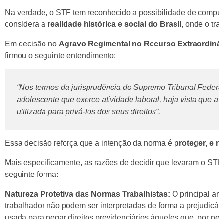
Na verdade, o STF tem reconhecido a possibilidade de computa
considera a
realidade histórica e social do Brasil
, onde o tr
Em decisão no
Agravo Regimental no Recurso Extraordiná
firmou o seguinte entendimento:
“Nos termos da jurisprudência do Supremo Tribunal Federal,
adolescente que exerce atividade laboral, haja vista que a
utilizada para privá-los dos seus direitos”.
Essa decisão reforça que a intenção da norma é
proteger, e 
Mais especificamente, as razões de decidir que levaram o S
seguinte forma:
Natureza Protetiva das Normas Trabalhistas:
O principal a
trabalhador não podem ser interpretadas de forma a prejudicá-
usada para negar direitos previdenciários àqueles que, por ne