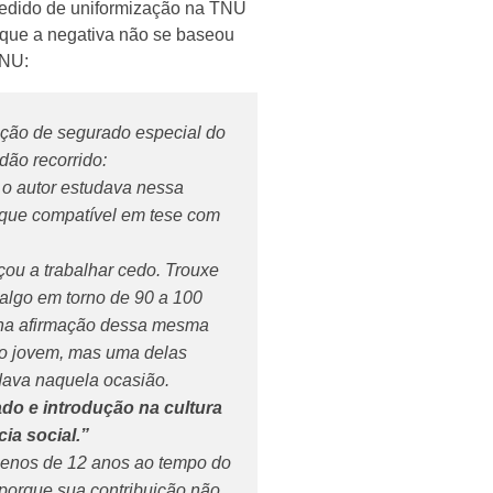
 pedido de uniformização na TNU
 que a negativa não se baseou
TNU:
ção de segurado especial do
dão recorrido:
 o autor estudava nessa
a que compatível em tese com
çou a trabalhar cedo. Trouxe
algo em torno de 90 a 100
, na afirmação dessa mesma
to jovem, mas uma delas
dava naquela ocasião.
ado e introdução na cultura
ia social.”
 menos de 12 anos ao tempo do
porque sua contribuição não