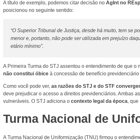
A título de exemplo, podemos citar decisão no
AgInt no REs
posicionou no seguinte sentido:
“O Superior Tribunal de Justiça, desde há muito, tem se po
menor e, portanto, não pode ser utilizada em prejuízo daque
etário mínimo”.
A Primeira Turma do STJ assentou o entendimento de que o n
não constitui óbice
à concessão de benefício previdenciário 
Como você pode ver,
as razões do STJ e do STF converg
deve prejudicar o acesso a direitos previdenciários. Ambas a
vulneráveis. O STJ adiciona o
contexto legal da época
, que
Turma Nacional de Unif
A Turma Nacional de Uniformização (TNU) firmou o entendi