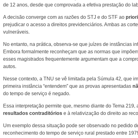
de 12 anos, desde que comprovada a efetiva prestação do la
A decisão converge com as razões do STJ e do STF ao
prior
prejudicar o acesso a direitos previdenciários. Ambas as cort
vulneráveis.
No entanto, na prática, observa-se que juízes de instâncias i
Embora formalmente reconheçam que as normas que impõem lim
esses magistrados frequentemente argumentam que a comprova
autos.
Nesse contexto, a TNU se vê limitada pela Súmula 42, que im
primeira instância “entendem” que as provas apresentadas
nã
do tempo de serviço é negado.
Essa interpretação permite que, mesmo diante do Tema 219, a 
resultados contraditórios
e à relativização do direito ao rec
Um exemplo dessa situação pode ser observado no pedido de
reconhecimento do tempo de serviço rural prestado entre 19