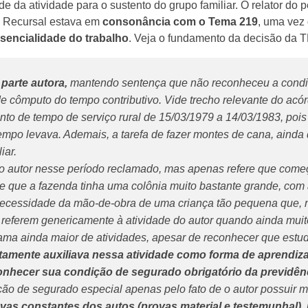
 da atividade para o sustento do grupo familiar. O relator do
ma Recursal estava em
consonância com o Tema 219
, uma vez
sencialidade do trabalho
. Veja o fundamento da decisão da 
parte autora,
mantendo sentença que não reconheceu a condi
de cômputo do tempo contributivo. Vide trecho relevante do acór
nto de tempo de serviço rural de 15/03/1979 a 14/03/1983, pois
empo levava. Ademais, a tarefa de fazer montes de cana, aind
iar.
do autor nesse período reclamado, mas apenas refere que come
e que a fazenda tinha uma colônia muito bastante grande, com 
 a necessidade da mão-de-obra de uma criança tão pequena que
 referem genericamente à atividade do autor quando ainda mui
ama ainda maior de atividades, apesar de reconhecer que estu
ertamente auxiliava nessa atividade como forma de aprendiz
conhecer sua condição de segurado obrigatório da previdênc
ão de segurado especial apenas pelo fato de o autor possuir
ovas constantes dos autos (provas material e testemunhal),