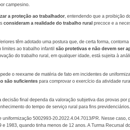
bor campesino.
izar a proteção ao trabalhador
, entendendo que a proibição do
es
consideram a realidade do trabalho rural
precoce e a nece
nferiores têm adotado uma postura que, de certa forma, contorna 
ites ao trabalho infantil
são protetivas e não devem ser a
ção do trabalho rural, em qualquer idade, está sujeita à aná
pede o reexame de matéria de fato em incidentes de uniformiza
o são suficientes
para comprovar o exercício da atividade rur
decisão final dependa da valoração subjetiva das provas por p
onhecimento do tempo de serviço rural para fins previdenciários
 uniformização 5002993-20.2022.4.04.7013/PR. Nesse caso, o
79 e 1983, quando tinha menos de 12 anos. A Turma Recursal 