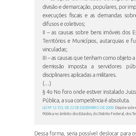
divisão e demarcação, populares, por imp
execuções fiscais e as demandas sobre
difusos e coletivos;
II – as causas sobre bens imóveis dos Es
Territórios e Municípios, autarquias e f
vinculadas;
III – as causas que tenham como objeto 
demissão imposta a servidores públ
disciplinares aplicadas a militares.
(…)
§ 4o No foro onde estiver instalado Jui
Pública, a sua competência é absoluta.
LEI Nº 12.153, DE 22 DE DEZEMBRO DE 2009
. Dispõe sobr
Pública no âmbito dos Estados, do Distrito Federal, dos Ter
Dessa forma, seria possível deslocar para o