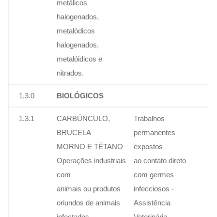
metálicos
halogenados,
metalódicos
halogenados,
metalóidicos e
nitrados.
1.3.0
BIOLÓGICOS
1.3.1
CARBÚNCULO,
Trabalhos
BRUCELA
permanentes
MORNO E TÉTANO
expostos
Operações industriais
ao contato direto
com
com germes
animais ou produtos
infecciosos -
oriundos de animais
Assistência
infectados.
Veterinária,