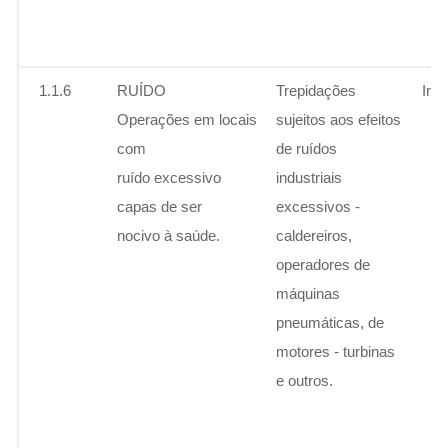
1.1.6
RUÍDO
Trepidações
Ins
Operações em locais
sujeitos aos efeitos
com
de ruídos
ruído excessivo
industriais
capas de ser
excessivos -
nocivo à saúde.
caldereiros,
operadores de
máquinas
pneumáticas, de
motores - turbinas
e outros.