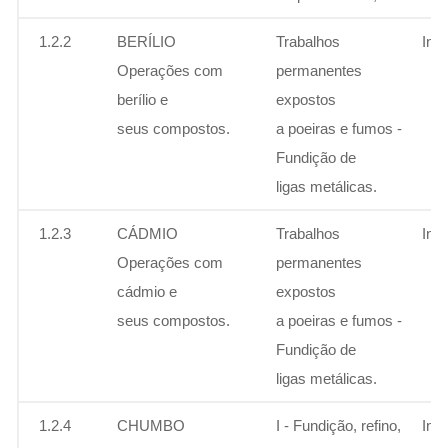
1.2.2
BERÍLIO
Trabalhos
Ins
Operações com
permanentes
berílio e
expostos
seus compostos.
a poeiras e fumos -
Fundição de
ligas metálicas.
1.2.3
CÁDMIO
Trabalhos
Ins
Operações com
permanentes
cádmio e
expostos
seus compostos.
a poeiras e fumos -
Fundição de
ligas metálicas.
1.2.4
CHUMBO
I - Fundição, refino,
Ins