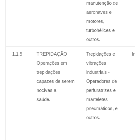
manutenção de
aeronaves e
motores,
turbohélices e
outros.
1.1.5
TREPIDAÇÃO
Trepidações e
Ins
Operações em
vibrações
trepidações
industriais -
capazes de serem
Operadores de
nocivas a
perfuratrizes e
saúde.
marteletes
pneumáticos, e
outros.