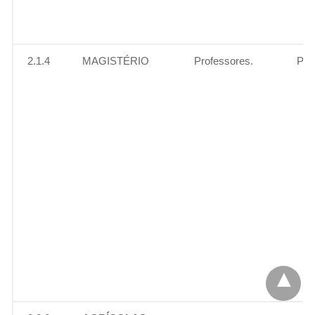
2.1.4
MAGISTÉRIO
Professores.
Pen