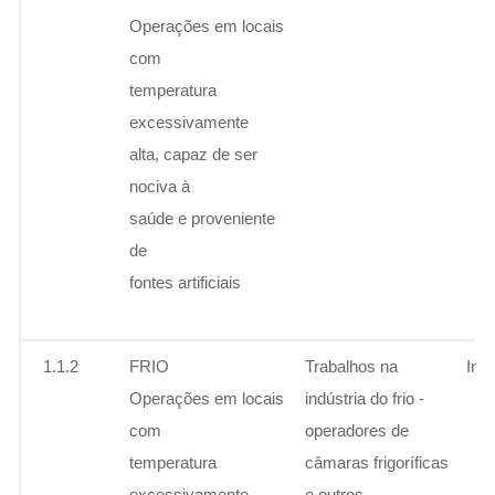
Operações em locais
com
temperatura
excessivamente
alta, capaz de ser
nociva à
saúde e proveniente
de
fontes artificiais
1.1.2
FRIO
Trabalhos na
Ins
Operações em locais
indústria do frio -
com
operadores de
temperatura
câmaras frigoríficas
excessivamente
e outros.