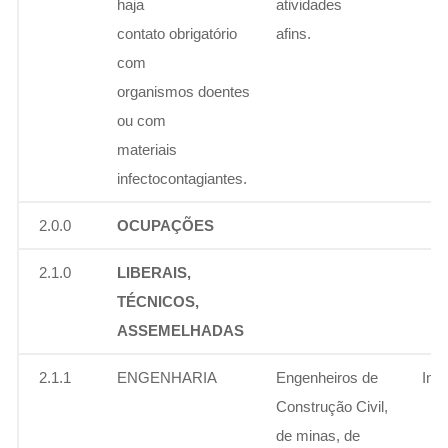
haja
atividades
contato obrigatório
afins.
com
organismos doentes
ou com
materiais
infectocontagiantes.
2.0.0
OCUPAÇÕES
2.1.0
LIBERAIS,
TÉCNICOS,
ASSEMELHADAS
2.1.1
ENGENHARIA
Engenheiros de
Ins
Construção Civil,
de minas, de