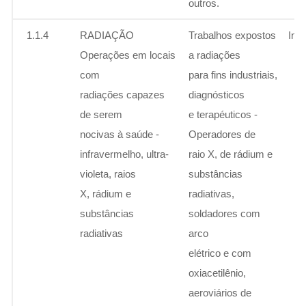
outros.
1.1.4
RADIAÇÃO
Trabalhos expostos
Ins
Operações em locais
a radiações
com
para fins industriais,
radiações capazes
diagnósticos
de serem
e terapéuticos -
nocivas à saúde -
Operadores de
infravermelho, ultra-
raio X, de rádium e
violeta, raios
substâncias
X, rádium e
radiativas,
substâncias
soldadores com
radiativas
arco
elétrico e com
oxiacetilênio,
aeroviários de