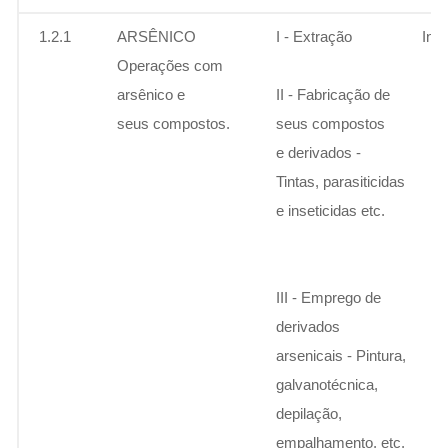
1.2.1
ARSÊNICO
I - Extração
Ins
Operações com
arsênico e
II - Fabricação de
seus compostos.
seus compostos
e derivados -
Tintas, parasiticidas
e inseticidas etc.
III - Emprego de
derivados
arsenicais - Pintura,
galvanotécnica,
depilação,
empalhamento, etc.