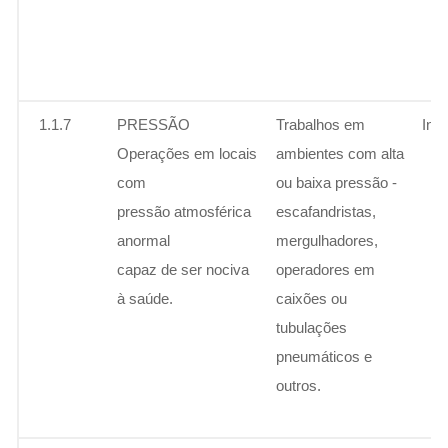
1.1.7
PRESSÃO
Trabalhos em
Ins
Operações em locais
ambientes com alta
com
ou baixa pressão -
pressão atmosférica
escafandristas,
anormal
mergulhadores,
capaz de ser nociva
operadores em
à saúde.
caixões ou
tubulações
pneumáticos e
outros.