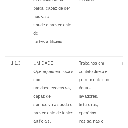
baixa, capaz de ser
nociva à
saúde e proveniente
de
fontes artificiais.
1.1.3
UMIDADE
Trabalhos em
Ins
Operações em locais
contato direto e
com
permanente com
umidade excessiva,
água -
capaz de
lavadores,
ser nociva à saúde e
tintureiros,
proveniente de fontes
operários
artificiais.
nas salinas e