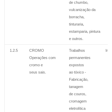
de chumbo,
vulcanização da
borracha,
tinturaria,
estamparia, pintura
e outros.
1.2.5
CROMO
Trabalhos
Ins
Operações com
permanentes
cromo e
expostos
seus sais.
ao tóxico -
Fabricação,
tanagem
de couros,
cromagem
eletrolítica