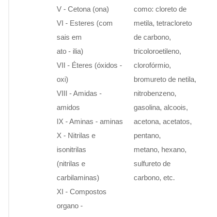
V - Cetona (ona)
como: cloreto de
VI - Esteres (com
metila, tetracloreto
sais em
de carbono,
ato - ilia)
tricoloroetileno,
VII - Éteres (óxidos -
clorofórmio,
oxi)
bromureto de netila,
VIII - Amidas -
nitrobenzeno,
amidos
gasolina, alcoois,
IX - Aminas - aminas
acetona, acetatos,
X - Nitrilas e
pentano,
isonitrilas
metano, hexano,
(nitrilas e
sulfureto de
carbilaminas)
carbono, etc.
XI - Compostos
organo -