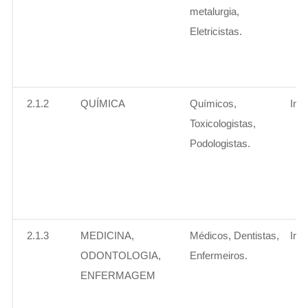
metalurgia,
Eletricistas.
2.1.2
QUÍMICA
Químicos,
Ins
Toxicologistas,
Podologistas.
2.1.3
MEDICINA,
Médicos, Dentistas,
Ins
ODONTOLOGIA,
Enfermeiros.
ENFERMAGEM