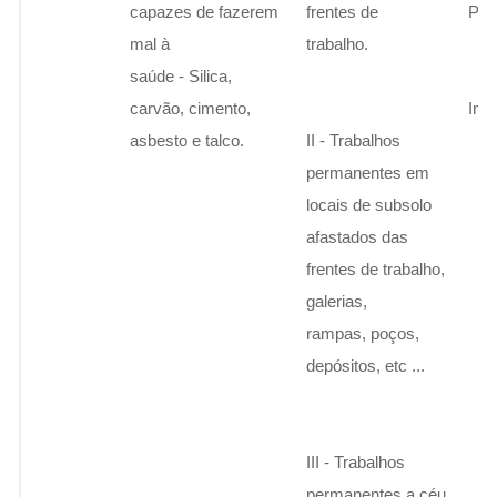
capazes de fazerem
frentes de
Pen
mal à
trabalho.
saúde - Silica,
carvão, cimento,
Ins
asbesto e talco.
II - Trabalhos
permanentes em
locais de subsolo
afastados das
frentes de trabalho,
galerias,
rampas, poços,
depósitos, etc ...
III - Trabalhos
permanentes a céu