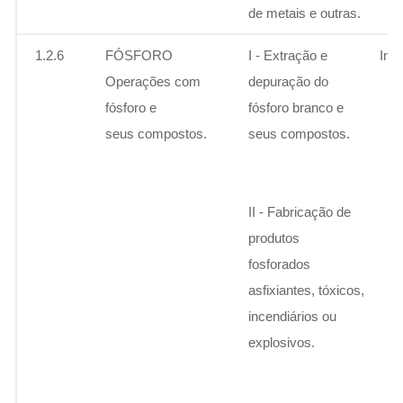
de metais e outras.
1.2.6
FÓSFORO
I - Extração e
Ins
Operações com
depuração do
fósforo e
fósforo branco e
seus compostos.
seus compostos.
II - Fabricação de
produtos
fosforados
asfixiantes, tóxicos,
incendiários ou
explosivos.