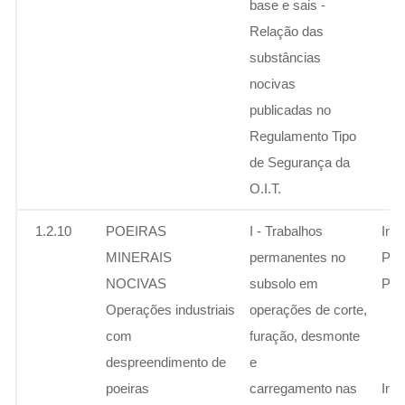
base e sais -
Relação das
substâncias
nocivas
publicadas no
Regulamento Tipo
de Segurança da
O.I.T.
1.2.10
POEIRAS
I - Trabalhos
Ins
MINERAIS
permanentes no
Per
NOCIVAS
subsolo em
Pen
Operações industriais
operações de corte,
com
furação, desmonte
despreendimento de
e
poeiras
carregamento nas
Ins