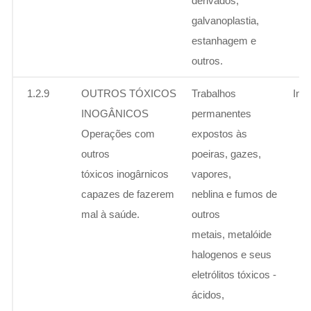
derivados,
galvanoplastia,
estanhagem e
outros.
1.2.9
OUTROS TÓXICOS
Trabalhos
Ins
INOGÂNICOS
permanentes
Operações com
expostos às
outros
poeiras, gazes,
tóxicos inogârnicos
vapores,
capazes de fazerem
neblina e fumos de
mal à saúde.
outros
metais, metalóide
halogenos e seus
eletrólitos tóxicos -
ácidos,