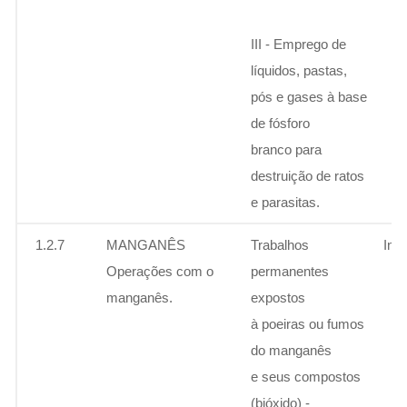
III - Emprego de
líquidos, pastas,
pós e gases à base
de fósforo
branco para
destruição de ratos
e parasitas.
1.2.7
MANGANÊS
Trabalhos
Ins
Operações com o
permanentes
manganês.
expostos
à poeiras ou fumos
do manganês
e seus compostos
(bióxido) -