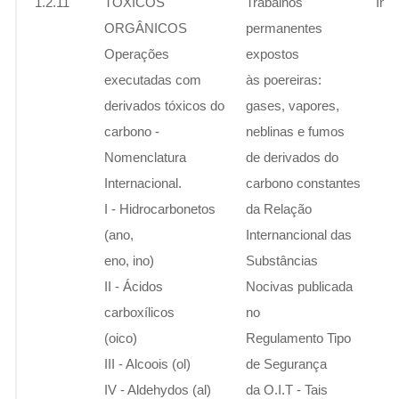
1.2.11
TÓXICOS
Trabalhos
Ins
ORGÂNICOS
permanentes
Operações
expostos
executadas com
às poereiras:
derivados tóxicos do
gases, vapores,
carbono -
neblinas e fumos
Nomenclatura
de derivados do
Internacional.
carbono constantes
I - Hidrocarbonetos
da Relação
(ano,
Internancional das
eno, ino)
Substâncias
II - Ácidos
Nocivas publicada
carboxílicos
no
(oico)
Regulamento Tipo
III - Alcoois (ol)
de Segurança
IV - Aldehydos (al)
da O.I.T - Tais