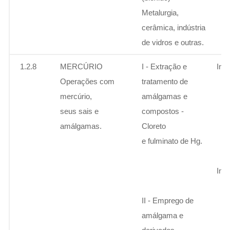
Metalurgia,
cerâmica, indústria
de vidros e outras.
1.2.8
MERCÚRIO
I - Extração e
Ins
Operações com
tratamento de
mercúrio,
amálgamas e
seus sais e
compostos -
amálgamas.
Cloreto
e fulminato de Hg.
Ins
II - Emprego de
amálgama e