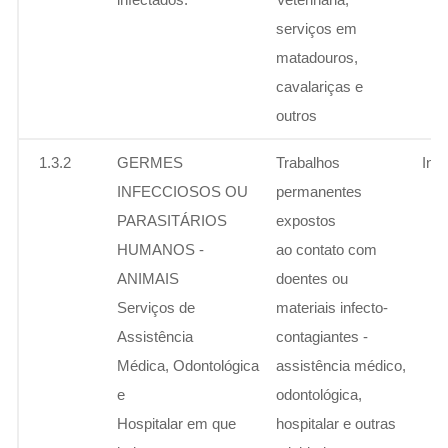
serviços em
matadouros,
cavalariças e
outros
1.3.2
GERMES
Trabalhos
Ins
INFECCIOSOS OU
permanentes
PARASITÁRIOS
expostos
HUMANOS -
ao contato com
ANIMAIS
doentes ou
Serviços de
materiais infecto-
Assistência
contagiantes -
Médica, Odontológica
assistência médico,
e
odontológica,
Hospitalar em que
hospitalar e outras