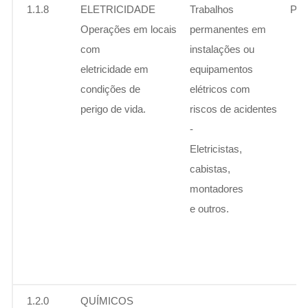
1.1.8
ELETRICIDADE
Trabalhos
Per
Operações em locais
permanentes em
com
instalações ou
eletricidade em
equipamentos
condições de
elétricos com
perigo de vida.
riscos de acidentes
-
Eletricistas,
cabistas,
montadores
e outros.
1.2.0
QUÍMICOS