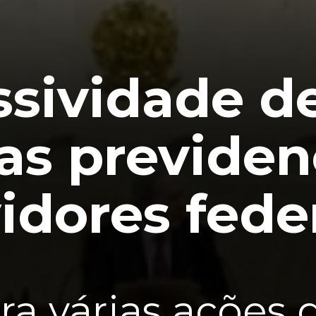
ssividade d
as previden
idores fede
ra várias ações 