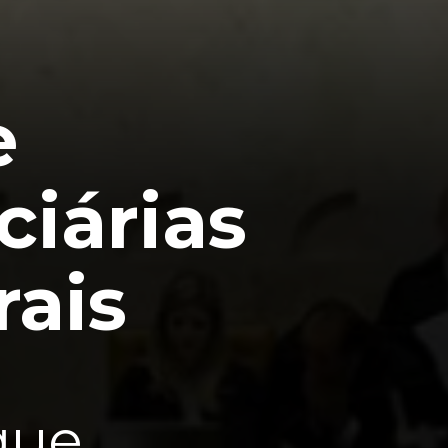
e
ciárias
rais
que