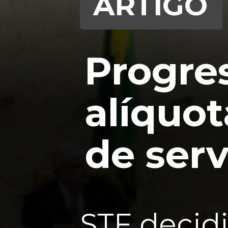
ARTIGO
Progre
alíquot
de serv
STF decidi