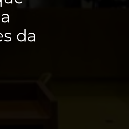
da
es da