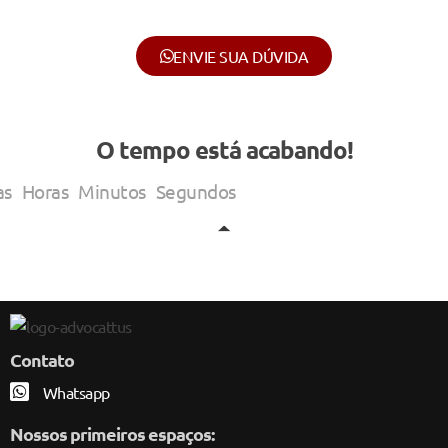
ENVIE SUA DÚVIDA
O tempo está acabando!
as
Horas
Minutos
Segundos
Contato
Whatsapp
Nossos primeiros espaços: