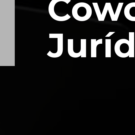
Cowo
Jurí