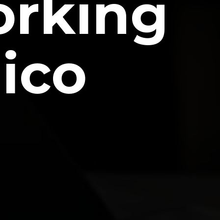
rking
dico